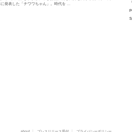
「
年に発表した「チワワちゃん」。時代を ...
P
S
about
プレスリリース受付
プライバシーポリシー