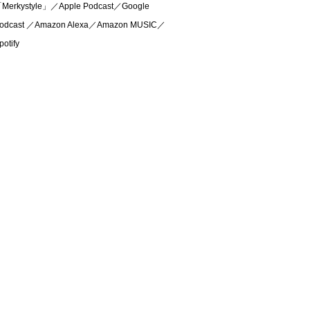
Merkystyle」／Apple Podcast／Google
odcast ／Amazon Alexa／Amazon MUSIC／
potify