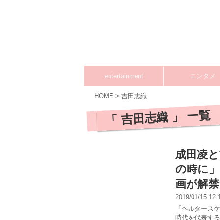
entertainment
エンタメ
HOME
>
吉田志織
「 吉田志織 」 一覧
成田凌と
の時に」
画が解禁
2019/01/15 12
「ヘルタースケ
時代を代表する