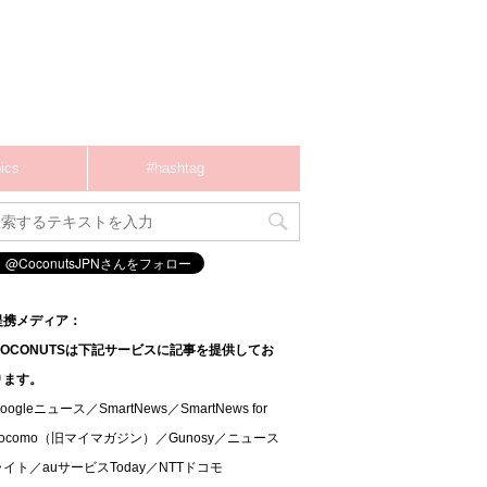
ics
#hashtag
提携メディア：
COCONUTSは下記サービスに記事を提供してお
ります。
oogleニュース／SmartNews／SmartNews for
docomo（旧マイマガジン）／Gunosy／ニュース
ライト／auサービスToday／NTTドコモ