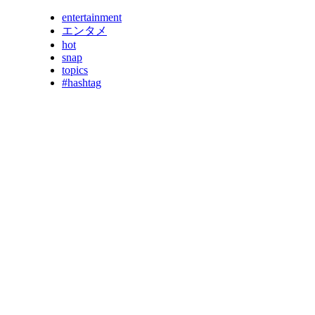
entertainment
エンタメ
hot
snap
topics
#hashtag