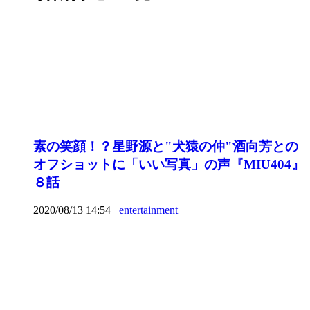
素の笑顔！？星野源と"犬猿の仲"酒向芳との
オフショットに「いい写真」の声『MIU404』
８話
2020/08/13 14:54
entertainment