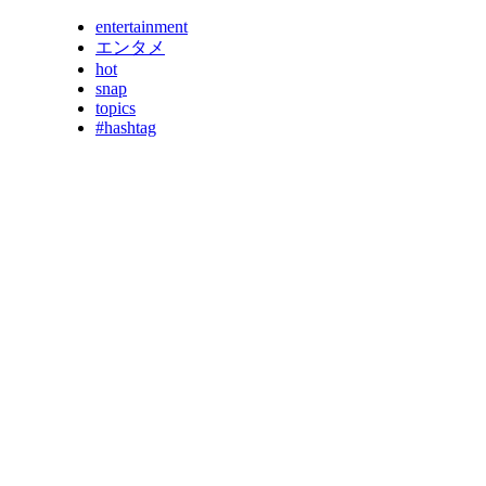
entertainment
エンタメ
hot
snap
topics
#hashtag