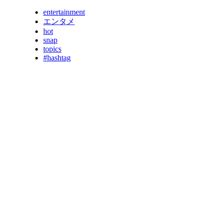
entertainment
エンタメ
hot
snap
topics
#hashtag