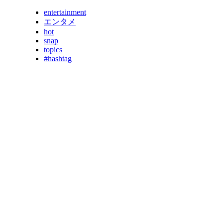
entertainment
エンタメ
hot
snap
topics
#hashtag