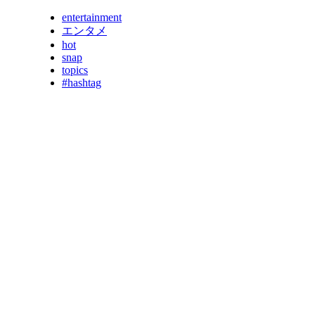
entertainment
エンタメ
hot
snap
topics
#hashtag