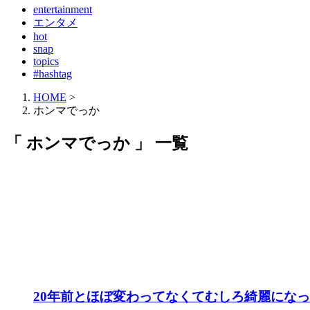
entertainment
エンタメ
hot
snap
topics
#hashtag
HOME
>
ホンマでっか
「 ホンマでっか 」 一覧
20年前とほぼ変わってなくてむしろ綺麗にな