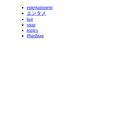
entertainment
エンタメ
hot
snap
topics
#hashtag