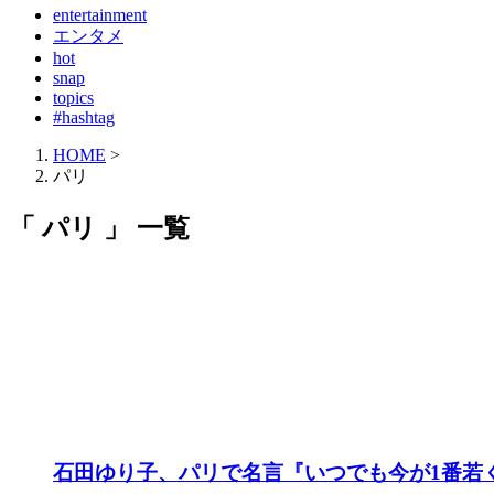
entertainment
エンタメ
hot
snap
topics
#hashtag
HOME
>
パリ
「 パリ 」 一覧
石田ゆり子、パリで名言『いつでも今が1番若くて