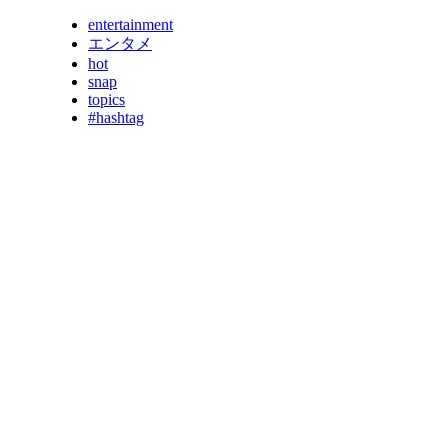
entertainment
エンタメ
hot
snap
topics
#hashtag