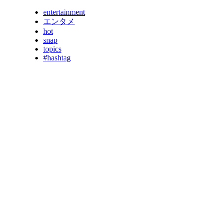
entertainment
エンタメ
hot
snap
topics
#hashtag