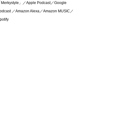
Merkystyle」／Apple Podcast／Google
odcast ／Amazon Alexa／Amazon MUSIC／
potify