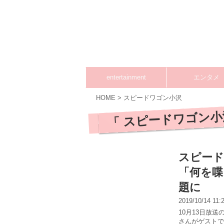
entertainment
エンタメ
HOME
>
スピードワゴン小沢
「 スピードワゴン小
スピード
「何を喋
題に
2019/10/14 11
10月13日放
さんがゲストで