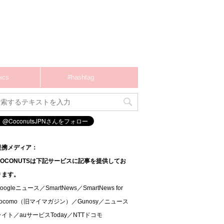
ics
#hashtag
提携メディア：
COCONUTSは下記サービスに記事を提供してお
ります。
oogleニュース／SmartNews／SmartNews for
docomo（旧マイマガジン）／Gunosy／ニュース
ライト／auサービスToday／NTTドコモ