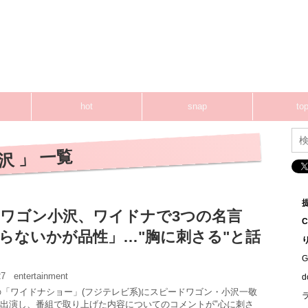
hot
snap
top
沢 」 一覧
ワゴン小沢、ワイドナで3つの名言
らないかが品性」…"胸に刺さる"と話
G
:27
entertainment
送の「ワイドナショー」(フジテレビ系)にスピードワゴン・小沢一敬
出演し、番組で取り上げた内容についてのコメントが"心に刺さ