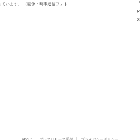
「
ています。 （画像：時事通信フォト ...
P
S
about
プレスリリース受付
プライバシーポリシー