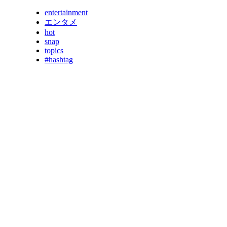
entertainment
エンタメ
hot
snap
topics
#hashtag