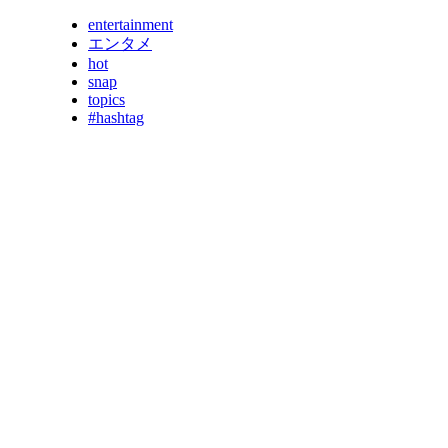
entertainment
エンタメ
hot
snap
topics
#hashtag