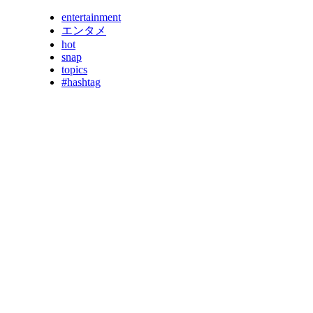
entertainment
エンタメ
hot
snap
topics
#hashtag