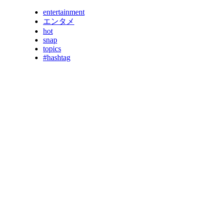
entertainment
エンタメ
hot
snap
topics
#hashtag