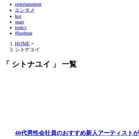
entertainment
エンタメ
hot
snap
topics
#hashtag
HOME
>
シトナユイ
「 シトナユイ 」 一覧
40代男性会社員のおすすめ新人アーティスト