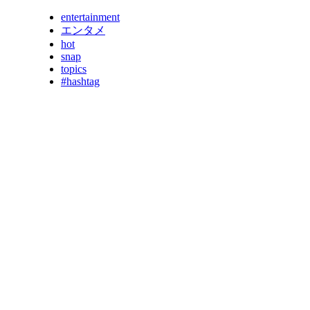
entertainment
エンタメ
hot
snap
topics
#hashtag