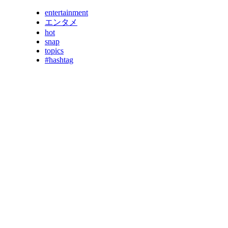
entertainment
エンタメ
hot
snap
topics
#hashtag