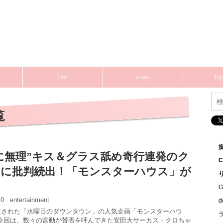
hot
snap
top
覧
に無理”キス＆グラス舐め奇行連発のク
に批判続出！「モンスターハウス」が
G
:40
entertainment
放送された「水曜日のダウンタウン」の人気企画「モンスターハウ
今回は、数々の言動が賛否を呼んできた安田大サーカス・クロちゃ