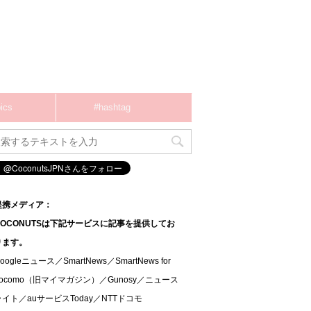
ics
#hashtag
提携メディア：
COCONUTSは下記サービスに記事を提供してお
ります。
oogleニュース／SmartNews／SmartNews for
docomo（旧マイマガジン）／Gunosy／ニュース
ライト／auサービスToday／NTTドコモ