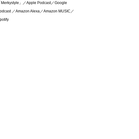
Merkystyle」／Apple Podcast／Google
odcast ／Amazon Alexa／Amazon MUSIC／
potify