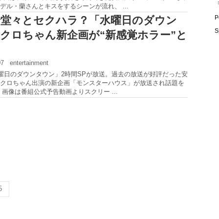
「
デル・蘭さんとキスをするシーンが流れ、 ...
堂々とセクハラ？「水曜日のダウン
P
S
クロちゃん新企画が“新感覚ホラー”と
:07
entertainment
水曜日のダウンタウン」2時間SPが放送。過去の放送が好評だった安
クロちゃん出演の新企画「モンスターハウス」が放送され話題を
 画像は番組公式予告動画よりスクリー ...
5