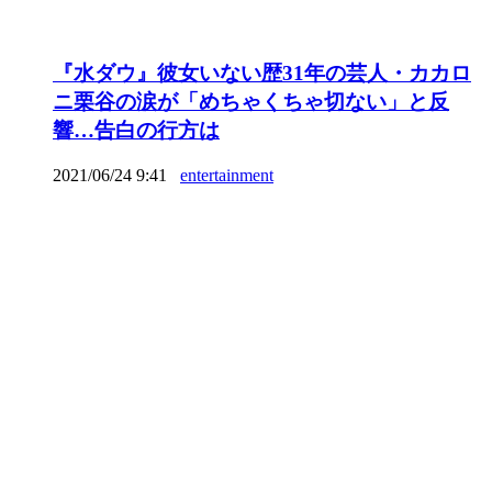
『水ダウ』彼女いない歴31年の芸人・カカロ
ニ栗谷の涙が「めちゃくちゃ切ない」と反
響…告白の行方は
2021/06/24 9:41
entertainment