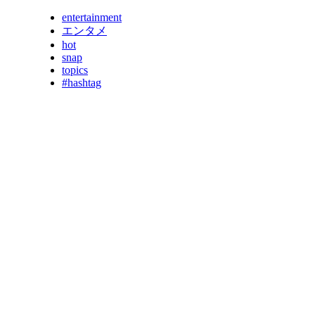
entertainment
エンタメ
hot
snap
topics
#hashtag