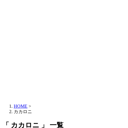
HOME
>
カカロニ
「 カカロニ 」 一覧