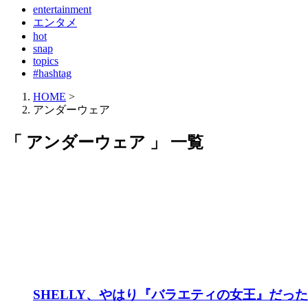
entertainment
エンタメ
hot
snap
topics
#hashtag
HOME
>
アンダーウェア
「 アンダーウェア 」 一覧
SHELLY、やはり『バラエティの女王』だっ