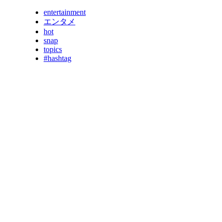
entertainment
エンタメ
hot
snap
topics
#hashtag