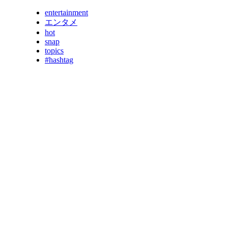
entertainment
エンタメ
hot
snap
topics
#hashtag