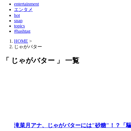
entertainment
エンタメ
hot
snap
topics
#hashtag
HOME
>
じゃがバター
「 じゃがバター 」 一覧
滝菜月アナ、じゃがバターには"砂糖"！？「