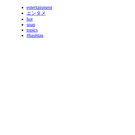
entertainment
エンタメ
hot
snap
topics
#hashtag