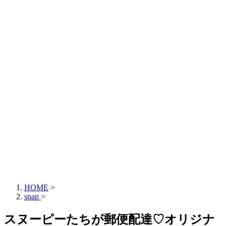
HOME
>
snap
>
スヌーピーたちが郵便配達♡オリジナ