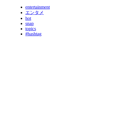
entertainment
エンタメ
hot
snap
topics
#hashtag