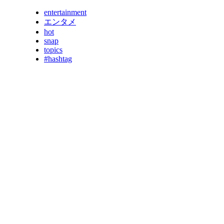
entertainment
エンタメ
hot
snap
topics
#hashtag