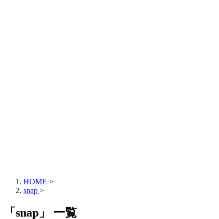
HOME
>
snap
>
「snap」 一覧