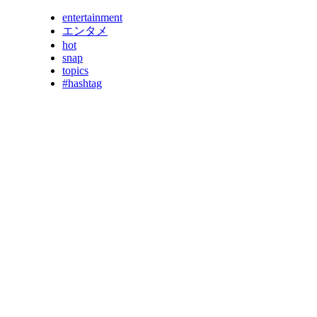
entertainment
エンタメ
hot
snap
topics
#hashtag