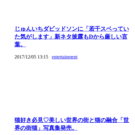
じゅんいちダビッドソンに「若干スベってい
た気がします」新ネタ披露もDから厳しい言
葉。
2017/12/05 13:15
entertainment
猫好き必見♡美しい世界の街と猫の融合「世
界の街猫」写真集発売。