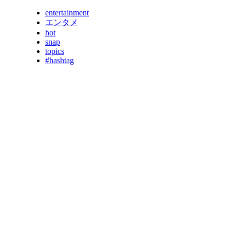
entertainment
エンタメ
hot
snap
topics
#hashtag