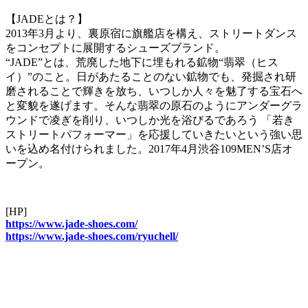
【JADEとは？】
2013年3月より、裏原宿に旗艦店を構え、ストリートダンス
をコンセプトに展開するシューズブランド。
“JADE”とは、荒廃した地下に埋もれる鉱物“翡翠（ヒス
イ）”のこと。日があたることのない鉱物でも、発掘され研
磨されることで輝きを放ち、いつしか人々を魅了する宝石へ
と変貌を遂げます。そんな翡翠の原石のようにアンダーグラ
ウンドで凌ぎを削り、いつしか光を浴びるであろう 「若き
ストリートパフォーマー」を応援していきたいという強い思
いを込め名付けられました。2017年4月渋谷109MEN’S店オ
ープン。
[HP]
https://www.jade-shoes.com/
https://www.jade-shoes.com/ryuchell/