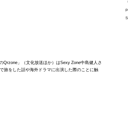
「
P
S
eのQrzone」（文化放送ほか）はSexy Zone中島健人さ
で旅をした話や海外ドラマに出演した際のことに触