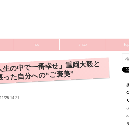
hot
snap
top
人生の中で一番幸せ」重岡大毅と
張った自分への“ご褒美”
11/25 14:21
G