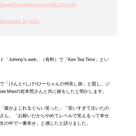
Zone
#Qrzone
https://t.co/sKE7aCqsXd
November 24, 2022
hnny’s web」（有料）で「Ken Tea Time」とい
で「けんと×しげ×ひーちゃんの仲良し旅」と題し、ジ
now Manの岩本照さんと共に旅をしたと明かします。
「腹がよじれるぐらい笑った」「笑いすぎて泣いたの
さん。「お願いだからやめてレベルで笑えるって幸せ
生の中で一番幸せ」と感じたと語りました。