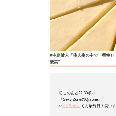
■中島健人「俺人生の中で一番幸せ
褒美”
⏰このあと22:30頃～
『Sexy ZoneのQrzone』
✅
#中島健人
くん最終日！笑いす