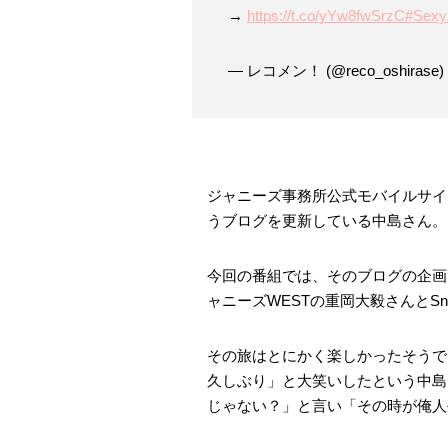
→
https://t.co/yYw8fwSrzC
#Sexy
— レコメン！ (@reco_oshirase)
ジャニーズ事務所公式モバイルサイト「Jo
うブログを更新している中島さん。
今回の番組では、そのブログの企画
ャニーズWESTの重岡大毅さんとS
その旅はとにかく楽しかったそうで
久しぶり」と大笑いしたという中島
じゃない？」と言い「その時が俺人