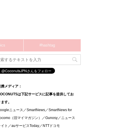
ics
#hashtag
提携メディア：
COCONUTSは下記サービスに記事を提供してお
ります。
oogleニュース／SmartNews／SmartNews for
docomo（旧マイマガジン）／Gunosy／ニュース
ライト／auサービスToday／NTTドコモ