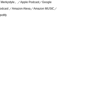
Merkystyle」／Apple Podcast／Google
odcast ／Amazon Alexa／Amazon MUSIC／
potify