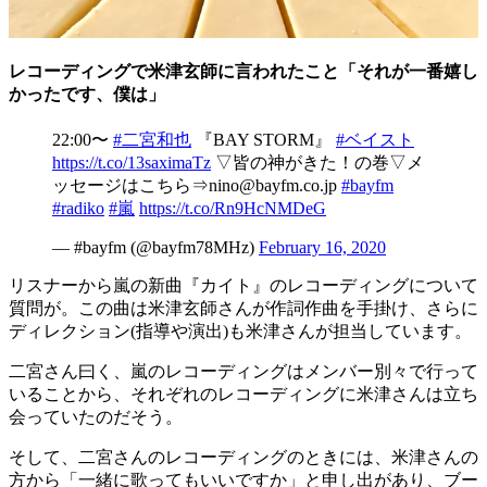
レコーディングで米津玄師に言われたこと「それが一番嬉し
かったです、僕は」
22:00〜
#二宮和也
『BAY STORM』
#ベイスト
https://t.co/13saximaTz
▽皆の神がきた！の巻▽メ
ッセージはこちら⇒nino@bayfm.co.jp
#bayfm
#radiko
#嵐
https://t.co/Rn9HcNMDeG
— #bayfm (@bayfm78MHz)
February 16, 2020
リスナーから嵐の新曲『カイト』のレコーディングについて
質問が。この曲は米津玄師さんが作詞作曲を手掛け、さらに
ディレクション(指導や演出)も米津さんが担当しています。
二宮さん曰く、嵐のレコーディングはメンバー別々で行って
いることから、それぞれのレコーディングに米津さんは立ち
会っていたのだそう。
そして、二宮さんのレコーディングのときには、米津さんの
方から「一緒に歌ってもいいですか」と申し出があり、ブー