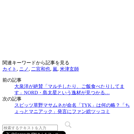
関連キーワードから記事を見る
カイト
,
ニノ
,
二宮和也
,
嵐
,
米津玄師
前の記事
大泉洋が絶賛「マルチしたり、ご飯食べたりしてま
す」NORD・島太星という逸材が見つかる…
次の記事
スピッツ草野マサムネが命名「TYK」は何の略？「ち
ょっとマニアック」発言にファン総ツッコミ