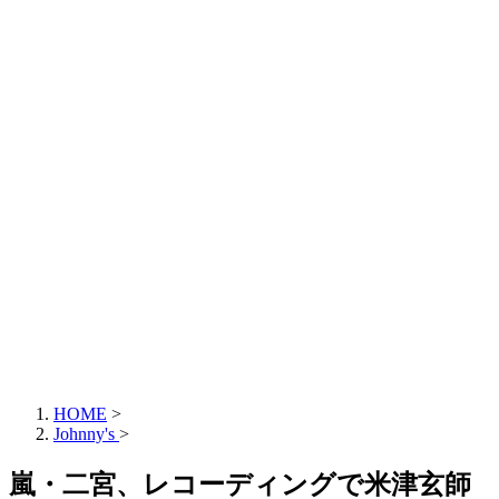
HOME
>
Johnny's
>
嵐・二宮、レコーディングで米津玄師