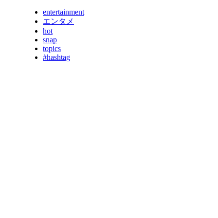
entertainment
エンタメ
hot
snap
topics
#hashtag