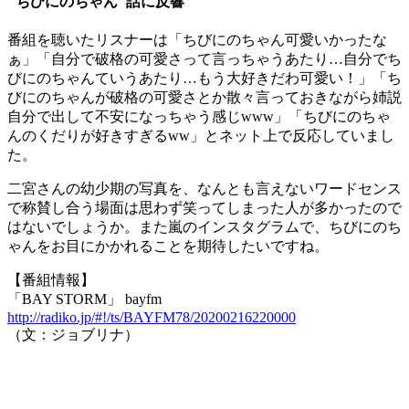
"ちびにのちゃん"話に反響
番組を聴いたリスナーは「ちびにのちゃん可愛いかったな
ぁ」「自分で破格の可愛さって言っちゃうあたり…自分でち
びにのちゃんていうあたり…もう大好きだわ可愛い！」「ち
びにのちゃんが破格の可愛さとか散々言っておきながら姉説
自分で出して不安になっちゃう感じwww」「ちびにのちゃ
んのくだりが好きすぎるww」とネット上で反応していまし
た。
二宮さんの幼少期の写真を、なんとも言えないワードセンス
で称賛し合う場面は思わず笑ってしまった人が多かったので
はないでしょうか。また嵐のインスタグラムで、ちびにのち
ゃんをお目にかかれることを期待したいですね。
【番組情報】
「BAY STORM」 bayfm
http://radiko.jp/#!/ts/BAYFM78/20200216220000
（文：ジョブリナ）