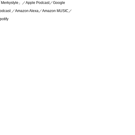
Merkystyle」／Apple Podcast／Google
odcast ／Amazon Alexa／Amazon MUSIC／
potify