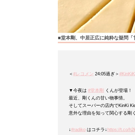
■堂本剛、中居正広に純粋な疑問「
＜
#レコメン
24:05過ぎ＞
#KinKiK
▼今夜は
#堂本剛
くんが登場！
最近、剛くんの甘い物事情。
そしてスーパーの店内でKinKi K
意外な理由を知って関心する剛
↓
#radiko
はコチラ↓
https://t.co/