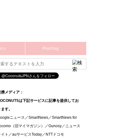
ics
#hashtag
提携メディア：
COCONUTSは下記サービスに記事を提供してお
ります。
oogleニュース／SmartNews／SmartNews for
docomo（旧マイマガジン）／Gunosy／ニュース
ライト／auサービスToday／NTTドコモ