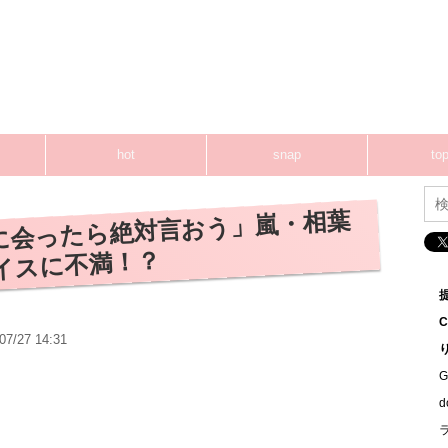
hot
snap
top
に会ったら絶対言おう」嵐・相葉
イスに不満！？
07/27 14:31
G