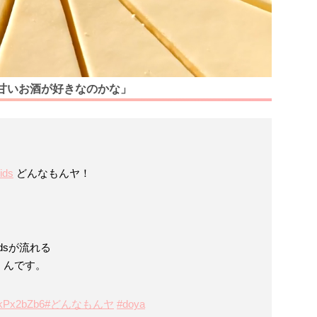
甘いお酒が好きなのかな」
ids
どんなもんヤ！
idsが流れる
くんです。
h2kPx2bZb6
#どんなもんヤ
#doya