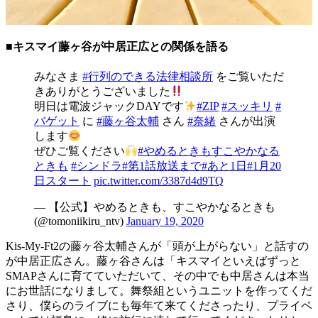
■キスマイ藤ヶ谷が中居正広との関係を語る
みなさま
#行列のできる法律相談所
をご覧いただ
きありがとうございました
明日は電波ジャックDAYです
#ZIP
#スッキリ
#
バゲット
に
#藤ヶ谷太輔
さん
#奈緒
さんが出演
します
ぜひご覧ください
#やめるときもすこやかなる
ときも
#シンドラ
#第1話放送まで
#あと1日
#1月20
日スタート
pic.twitter.com/3387d4d9TQ
— 【公式】やめるときも、すこやかなるときも
(@tomoniikiru_ntv)
January 19, 2020
Kis-My-Ft2の藤ヶ谷太輔さんが「頭が上がらない」と話すの
が中居正広さん。藤ヶ谷さんは「キスマイといえばずっと
SMAPさんに育てていただいて、その中でも中居さんは本当
にお世話になりまして。舞祭組というユニットを作ってくだ
さり、僕らのライブにも毎年て来てくださったり、プライベ