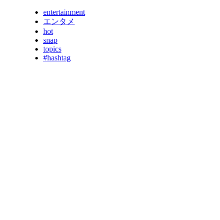
entertainment
エンタメ
hot
snap
topics
#hashtag