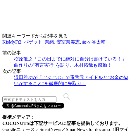
関連キーワードから記事を見る
KisMyFt2
,
バゲット
,
奈緒
,
安室奈美恵
,
藤ヶ谷太輔
前の記事
槇原敬之「この日までに絶対に自分は書けている！」
曲作りの"有言実行"を語り、木村拓哉も感動！
次の記事
浜田雅功が「ごぶごぶ」で毒舌元アイドルと”お金の匂
いがすること”を徹底的に先取り！
提携メディア：
COCONUTSは下記サービスに記事を提供しております。
Googleニュース／SmartNews／SmartNews for docomo（旧マイ