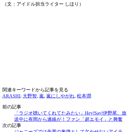
（文：アイドル担当ライター しほり）
関連キーワードから記事を見る
ARASHI
,
大野智
,
嵐
,
嵐にしやがれ
,
松本潤
前の記事
「ラジオ聴いてくれてたみたい」Hey!Say!伊野尾、放
送中に有岡から連絡が！ファン「超エモイ」と興奮
次の記事
ジャニーズでは先輩の象徴として欠かせないアイテ