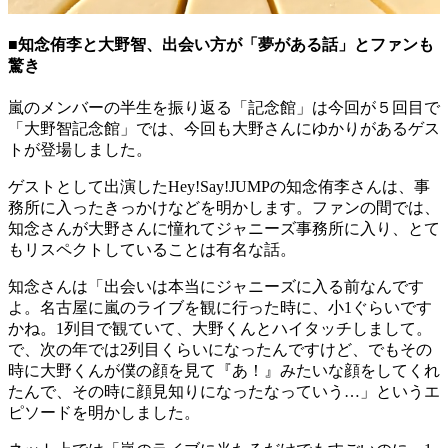
■知念侑李と大野智、出会い方が「夢がある話」とファンも
驚き
嵐のメンバーの半生を振り返る「記念館」は今回が５回目で
「大野智記念館」では、今回も大野さんにゆかりがあるゲス
トが登場しました。
ゲストとして出演したHey!Say!JUMPの知念侑李さんは、事
務所に入ったきっかけなどを明かします。ファンの間では、
知念さんが大野さんに憧れてジャニーズ事務所に入り、とて
もリスペクトしていることは有名な話。
知念さんは「出会いは本当にジャニーズに入る前なんです
よ。名古屋に嵐のライブを観に行った時に、小1ぐらいです
かね。1列目で観ていて、大野くんとハイタッチしまして。
で、次の年では2列目くらいになったんですけど、でもその
時に大野くんが僕の顔を見て『あ！』みたいな顔をしてくれ
たんで、その時に顔見知りになったなっていう…」というエ
ピソードを明かしました。