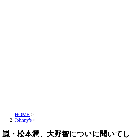
HOME
>
Johnny's
>
嵐・松本潤、大野智についに聞いてし