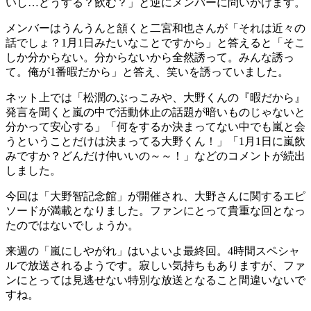
いし…どうする？飲む？」と逆にメンバーに問いかけます。
メンバーはうんうんと頷くと二宮和也さんが「それは近々の
話でしょ？1月1日みたいなことですから」と答えると「そこ
しか分からない。分からないから全然誘って。みんな誘っ
て。俺が1番暇だから」と答え、笑いを誘っていました。
ネット上では「松潤のぶっこみや、大野くんの『暇だから』
発言を聞くと嵐の中で活動休止の話題が暗いものじゃないと
分かって安心する」「何をするか決まってない中でも嵐と会
うということだけは決まってる大野くん！」「1月1日に嵐飲
みですか？どんだけ仲いいの～～！」などのコメントが続出
しました。
今回は「大野智記念館」が開催され、大野さんに関するエピ
ソードが満載となりました。ファンにとって貴重な回となっ
たのではないでしょうか。
来週の「嵐にしやがれ」はいよいよ最終回。4時間スペシャ
ルで放送されるようです。寂しい気持ちもありますが、ファ
ンにとっては見逃せない特別な放送となること間違いないで
すね。