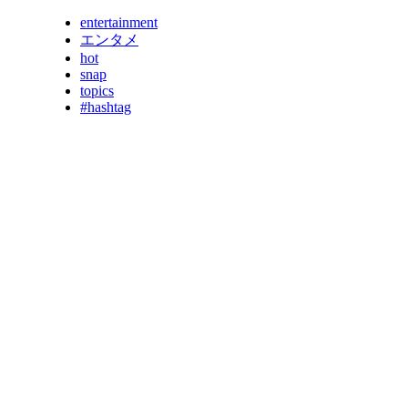
entertainment
エンタメ
hot
snap
topics
#hashtag