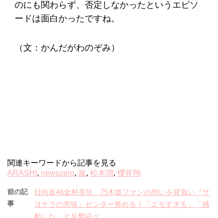
のにも関わらず、否定しなかったというエピソ
ードは面白かったですね。
（文：かんだがわのぞみ）
関連キーワードから記事を見る
ARASHI
,
newszero
,
嵐
,
松本潤
,
櫻井翔
前の記
日向坂46金村美玖、乃木坂ファンの想いを背負い『サ
事
ヨナラの意味』センター努める！「エモすぎる」「感
動した」と反響続々