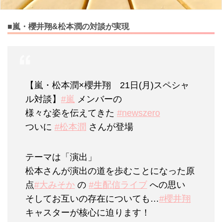
■嵐・櫻井翔&松本潤の対談が実現
【嵐・松本潤×櫻井翔 21日(月)スペシャ
ル対談】
#嵐
メンバーの
様々な姿を伝えてきた
#newszero
ついに
#松本潤
さんが登場
テーマは「演出」
松本さんが演出の道を歩むことになった原
点
#大みそか
の
#生配信ライブ
への思い
そしてお互いの存在についても…
#櫻井翔
キャスターが核心に迫ります！