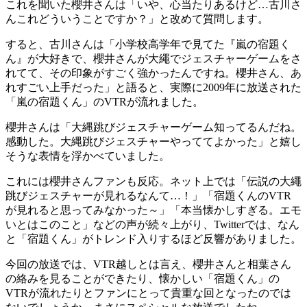
これを聞いた櫻井さんは「いや、心当たりあるけど…古川さ
んこれどういうことですか？」と改めて質問します。
すると、古川さんは「小学校高学年で見てた『嵐の宿題く
ん』が大好きで、櫻井さんが大繩でジェスチャーゲームをさ
れてて、その印象がすごく強かったんですね。櫻井さん、あ
れすごい上手だった」と語ると、実際に2009年に放送された
「嵐の宿題くん」のVTRが流れました。
櫻井さんは「大縄跳びジェスチャーゲーム知ってるんだね。
感動した。大縄跳びジェスチャーやっててよかった」と嬉し
そうな表情を浮かべていました。
これには櫻井さんファンも反応。ネット上では「伝説の大繩
跳びジェスチャーが見れるなんて…！」「宿題くんのVTR
が見れると思ってみなかった～」「本当懐かしすぎる。エモ
いとはこのこと」などの声が続々上がり、Twitterでは、なん
と「宿題くん」がトレンド入りするほど反響がありました。
今回の放送では、VTR越しとは言え、櫻井さんと相葉さん
の絡みを見ることができたり、懐かしい「宿題くん」の
VTRが流れたりとファンにとって貴重な回となったのでは