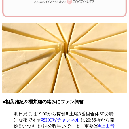
■相葉雅紀＆櫻井翔の絡みにファン興奮！
明日局長は19:00から稼働‼️ 土曜3番組合体SPの特
別な夜です✨
#SHOWチャンネル
は20:56頃から開
始‼️ いつもより4分程早いですよ←重要😍
#上田晋