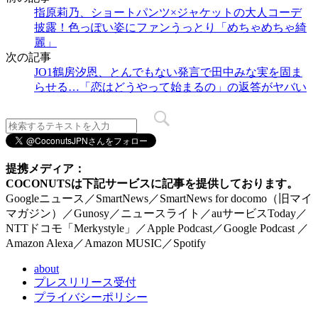
指原莉乃、ショートパンツ×ジャケットの大人コーデ
披露！色っぽい姿にファンうっとり「めちゃめちゃ綺
麗」
次の記事
JO1鶴房汐恩、とんでもない発言で田中みな実を固ま
らせる…「恋はどうやって始まるの」の返答がヤバい
提携メディア：
COCONUTSは下記サービスに記事を提供しております。
Googleニュース／SmartNews／SmartNews for docomo（旧マイ
マガジン）／Gunosy／ニュースライト／auサービスToday／
NTTドコモ「Merkystyle」／Apple Podcast／Google Podcast ／
Amazon Alexa／Amazon MUSIC／Spotify
about
プレスリリース受付
プライバシーポリシー