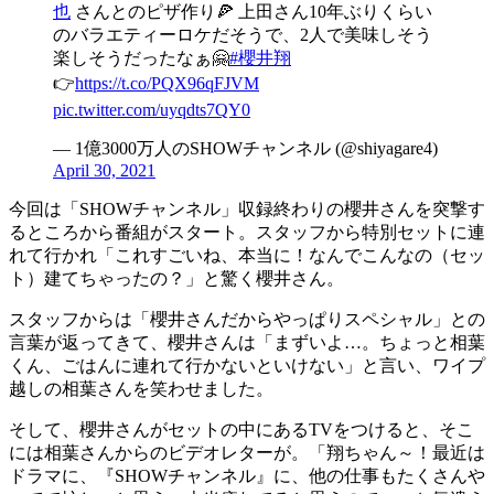
也
さんとのピザ作り🍕 上田さん10年ぶりくらい
のバラエティーロケだそうで、2人で美味しそう
楽しそうだったなぁ🤗
#櫻井翔
👉
https://t.co/PQX96qFJVM
pic.twitter.com/uyqdts7QY0
— 1億3000万人のSHOWチャンネル (@shiyagare4)
April 30, 2021
今回は「SHOWチャンネル」収録終わりの櫻井さんを突撃す
るところから番組がスタート。スタッフから特別セットに連
れて行かれ「これすごいね、本当に！なんでこんなの（セッ
ト）建てちゃったの？」と驚く櫻井さん。
スタッフからは「櫻井さんだからやっぱりスペシャル」との
言葉が返ってきて、櫻井さんは「まずいよ…。ちょっと相葉
くん、ごはんに連れて行かないといけない」と言い、ワイプ
越しの相葉さんを笑わせました。
そして、櫻井さんがセットの中にあるTVをつけると、そこ
には相葉さんからのビデオレターが。「翔ちゃん～！最近は
ドラマに、『SHOWチャンネル』に、他の仕事もたくさんや