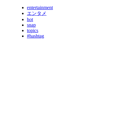
entertainment
エンタメ
hot
snap
topics
#hashtag