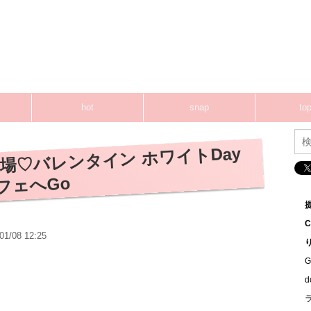
hot
snap
top
場♡バレンタイン ホワイトDay
フェへGo
01/08 12:25
G