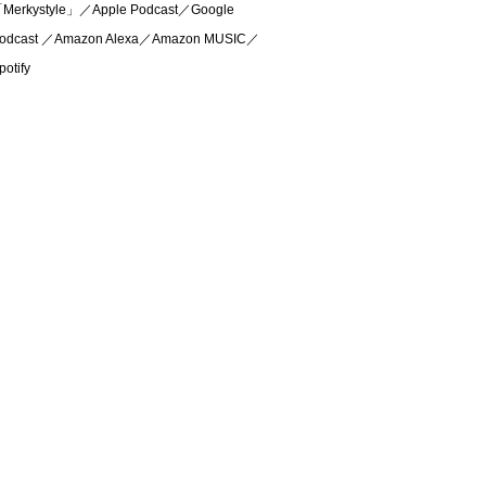
Merkystyle」／Apple Podcast／Google
odcast ／Amazon Alexa／Amazon MUSIC／
potify