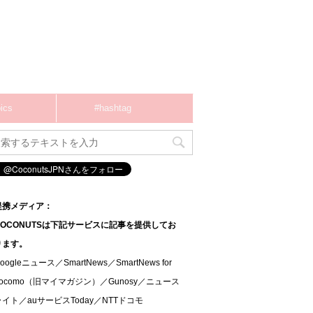
ics
#hashtag
提携メディア：
COCONUTSは下記サービスに記事を提供してお
ります。
oogleニュース／SmartNews／SmartNews for
docomo（旧マイマガジン）／Gunosy／ニュース
ライト／auサービスToday／NTTドコモ