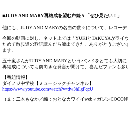
■JUDY AND MARY再結成を望む声続々「ぜひ見たい！」
他にも、JUDY AND MARYの名曲の数々について、レコ
今回の動画に対し、ネット上では「YUKIとTAKUYAが
ためて散歩道の歌詞読んだら涙出てきた。ありがとうございます
ます。
五十嵐さんがJUDY AND MARYというバンドをとても大
再結成についても前向きな発言が聞けて、喜んだファンも多
【番組情報】
ダイノジ中学校【ミュージックチャンネル】
https://www.youtube.com/watch?v=dw3hIlgFqcU
（文：二木もなか／編：おとなカワイイwebマガジンCOCON