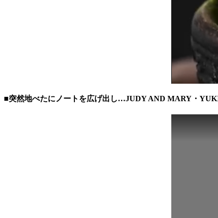
■突然地べたにノートを広げ出し…JUDY AND MARY・YU