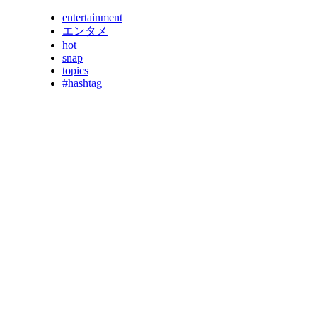
entertainment
エンタメ
hot
snap
topics
#hashtag