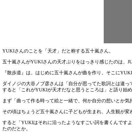
YUKIさんのことを「天才」だと称する五十嵐さん。
五十嵐さんがYUKIさんの天才ぶりをはっきり感じたのは、JUD
『散歩道』は、はじめに五十嵐さんが曲を作り、そこにYUK
ダイノジの大谷ノブ彦さんは「自分が思ってた歌詞とは違っ
すると「これがYUKIが天才だなと思うところは」と語り始
まず「曲って作る時って絵と一緒で、何か自分の想いとか気
その頃はちょうど五十嵐さんに子どもが生まれ、人生観が変
すると「YUKIはそれに沿ったようなすごい詞を書くんです
たのだとか。