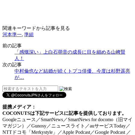
関連キーワードから記事を見る
河本準一
,
準組
前の記事
「感慨深い」上白石萌音の成長に目を細める山﨑賢
人！
次の記事
中村倫也など結婚が続くトプコ俳優、今度は杉野遥亮
が…
提携メディア：
COCONUTSは下記サービスに記事を提供しております。
Googleニュース／SmartNews／SmartNews for docomo（旧マイ
マガジン）／Gunosy／ニュースライト／auサービスToday／
NTTドコモ「Merkystyle」／Apple Podcast／Google Podcast ／