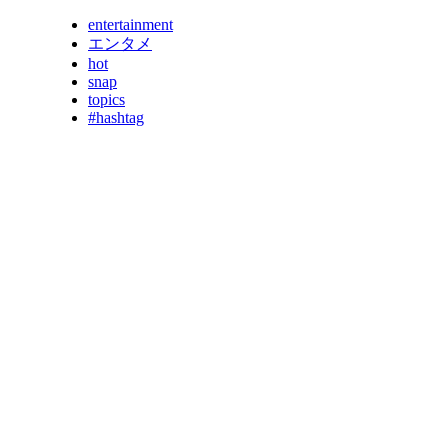
entertainment
エンタメ
hot
snap
topics
#hashtag