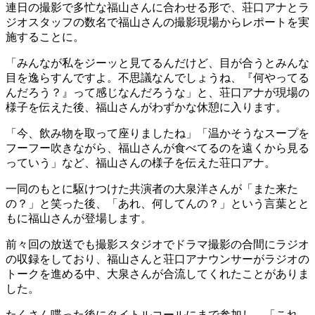
連日の撮影で多忙な福山さんに合わせる形で、荘口アナとラ
ジオスタッフの数名で福山さんの撮影現場からレポートを実
施することに。
「みんなが私をジーッと見てるんだけど、目が合うとみんな
目を逸らすんですよ。不思議なんでしょうね、『何やってる
んだろう？』って感じなんだろうな」と、荘口アナが現場の
様子を伝えた後、福山さんがわずかな休憩に入ります。
「今、飲み物を取って座りましたね」「温かそうなスープを
フーフー吹きながら、福山さんが食べてるのを遠くから見る
っていう」など、福山さんの様子を伝えた荘口アナ。
一同のもとに駆けつけた共演者の大泉洋さんが「また来た
の？」と笑った後、「あれ、何してんの？」という言葉とと
もに福山さんが登場します。
前々回の放送でも撮影スタジオでドラマ撮影の合間にラジオ
の収録をしており、福山さんと荘口アナウンサーがラジオの
トークを進める中、大泉さんが合流してくれたことがありま
した。
たくさん喋った後にタイトルコールにまで参加し、「これ、