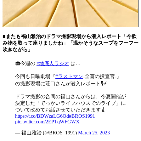
■またも福山雅治のドラマ撮影現場から潜入レポート「今飲
み物を取って座りましたね」「温かそうなスープをフーフー
吹きながら」
📻今週の
#地底人ラジオ
は…
今回も日曜劇場『
#ラストマン
-全盲の捜査官-』
の撮影現場に荘口さんが潜入レポート🎙⚡️
ドラマ撮影の合間の福山さんからは、今夏開催が
決定した「でっかいライブハウスでのライブ」に
ついて改めてお話させていただきます🎸
https://t.co/BDWzaLG6Qd
#BROS1991
pic.twitter.com/2EPTqWFGWX
— 福山雅治 (@BROS_1991)
March 25, 2023