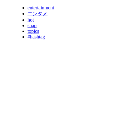
entertainment
エンタメ
hot
snap
topics
#hashtag