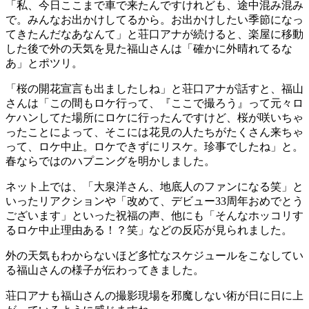
「私、今日ここまで車で来たんですけれども、途中混み混み
で。みんなお出かけしてるから。お出かけしたい季節になっ
てきたんだなあなんて」と荘口アナが続けると、楽屋に移動
した後で外の天気を見た福山さんは「確かに外晴れてるな
あ」とポツリ。
「桜の開花宣言も出ましたしね」と荘口アナが話すと、福山
さんは「この間もロケ行って、『ここで撮ろう』って元々ロ
ケハンしてた場所にロケに行ったんですけど、桜が咲いちゃ
ったことによって、そこには花見の人たちがたくさん来ちゃ
って、ロケ中止。ロケできずにリスケ。珍事でしたね」と。
春ならではのハプニングを明かしました。
ネット上では、「大泉洋さん、地底人のファンになる笑」と
いったリアクションや「改めて、デビュー33周年おめでとう
ございます」といった祝福の声、他にも「そんなホッコリす
るロケ中止理由ある！？笑」などの反応が見られました。
外の天気もわからないほど多忙なスケジュールをこなしてい
る福山さんの様子が伝わってきました。
荘口アナも福山さんの撮影現場を邪魔しない術が日に日に上