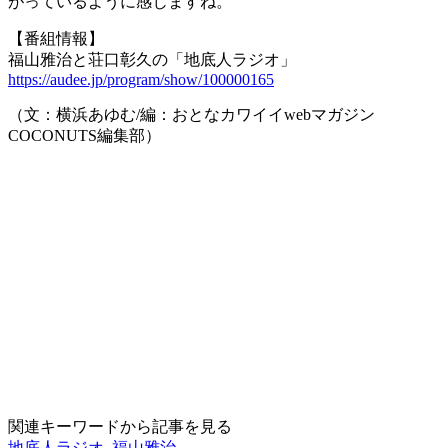
がっているように感じますね。
【番組情報】
福山雅治と荘口彰久の「地底人ラジオ」
https://audee.jp/program/show/100000165
（文：横浜あゆむ/編：おとなカワイイwebマガジン
COCONUTS編集部）
関連キーワードから記事を見る
地底人ラジオ
,
福山雅治