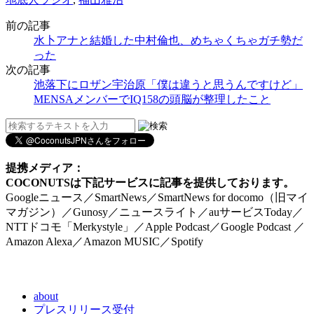
前の記事
水卜アナと結婚した中村倫也、めちゃくちゃガチ勢だ
った
次の記事
池落下にロザン宇治原「僕は違うと思うんですけど」
MENSAメンバーでIQ158の頭脳が整理したこと
提携メディア：
COCONUTSは下記サービスに記事を提供しております。
Googleニュース／SmartNews／SmartNews for docomo（旧マイ
マガジン）／Gunosy／ニュースライト／auサービスToday／
NTTドコモ「Merkystyle」／Apple Podcast／Google Podcast ／
Amazon Alexa／Amazon MUSIC／Spotify
about
プレスリリース受付