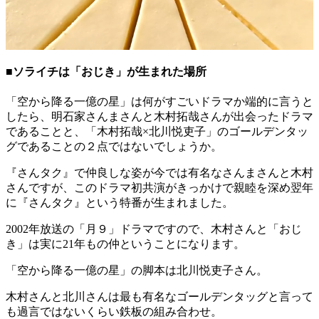
■ソライチは「おじき」が生まれた場所
「空から降る一億の星」は何がすごいドラマか端的に言うと
したら、明石家さんまさんと木村拓哉さんが出会ったドラマ
であることと、「木村拓哉×北川悦吏子」のゴールデンタッ
グであることの２点ではないでしょうか。
『さんタク』で仲良しな姿が今では有名なさんまさんと木村
さんですが、このドラマ初共演がきっかけで親睦を深め翌年
に『さんタク』という特番が生まれました。
2002年放送の「月９」ドラマですので、木村さんと「おじ
き」は実に21年もの仲ということになります。
「空から降る一億の星」の脚本は北川悦吏子さん。
木村さんと北川さんは最も有名なゴールデンタッグと言って
も過言ではないくらい鉄板の組み合わせ。