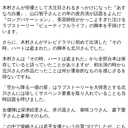
木村さんが俳優として大注目されるきっかけになった『あす
なろ白書』、山口智子さんとの年の差共演が話題をよんだ
『ロングバケーション』、美容師役がかっこよすぎた泣ける
ラブストーリー『ビューティフルライフ』の脚本を手掛けて
います。
さらに、木村さんがテレビドラマに初めて出演した『その
時、ハートは盗まれた』の脚本も北川さんでした。
木村さんは『その時、ハートは盗まれた』から全部台本は保
存していると語っていたことがありますが、初出演の時から
北川さんの作品だったことは何か運命的なものを感じざるを
得ないですね。
「空から降る一億の星」はラブストーリーを大得意とする北
川さんには珍しくサスペンス要素を取り入れていることも当
時話題を呼びました。
女優陣は深津絵里さん、井川遥さん、柴咲コウさん、森下愛
子さんと豪華そのもの。
この中で柴崎さんは若手女優という位置づけでしたが、にも