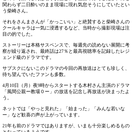
関わらず二日酔いのまま現場に現れ気怠そうにしていたとい
う柴崎さん。
それをさんまさんが「かっこいい」と絶賛すると柴崎さんの
クールキャラは一気に浸透するなど、当時から撮影現場は注
目の的でした。
ストーリーは本格サスペンスで、毎週先の読めない展開に考
察が繰り返され、最終話は27％と最高視聴率を記録したレジ
ェンド級のドラマです。
サブスクにないこのドラマの今回の再放送はとても珍しく、
待ち望んでいたファンも多数。
4月10日（月）夜9時からスタートする木村さん主演のドラマ
「風間公親ー教場０ー」の放送を記念し再放送が決まったよ
う。
ネットでは「やっと見れた」「始まった」「みんな若いな
ー」など歓喜の声が上がっています。
21年も前のドラマではありますが、いまも十分楽しめるもの
となっているようです。