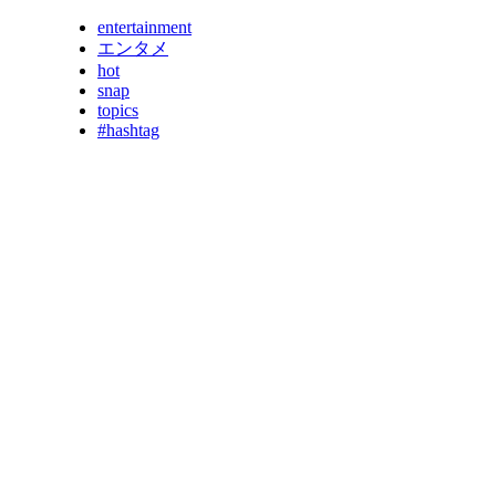
entertainment
エンタメ
hot
snap
topics
#hashtag