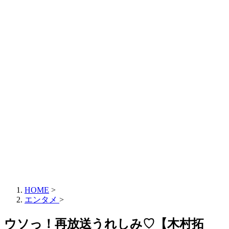
HOME
>
エンタメ
>
ウソっ！再放送うれしみ♡【木村拓