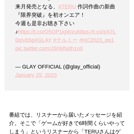
来月発売となる、
#TERU
作詞作曲の新曲
『限界突破』を初オンエア！
今週も是非お聴き下さい
♪
https://t.co/O5QP1igWzu
https://t.co/zA7L
DpVb5p
#GLAY
#テルミー
#HC2023_ep1
pic.twitter.com/J5hMNdh1o0
— GLAY OFFICIAL (@glay_official)
January 25, 2023
番組では、リスナーから届いたメッセージを紹
介。そこで「ゲームが好きで6時間くらいやって
しまう」というリスナーから「TERUさんはゲ