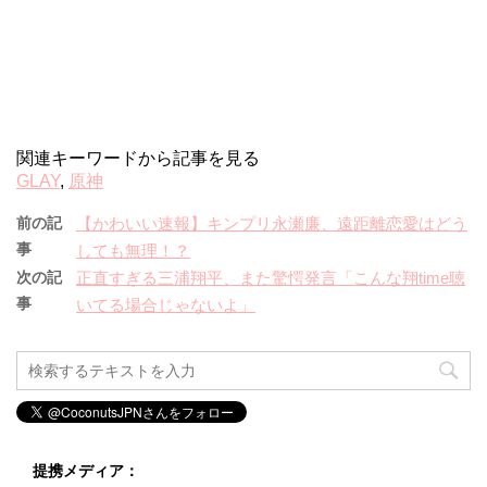
関連キーワードから記事を見る
GLAY
,
原神
前の記
【かわいい速報】キンプリ永瀬廉、遠距離恋愛はどう
事
しても無理！？
次の記
正直すぎる三浦翔平、また驚愕発言「こんな翔time聴
事
いてる場合じゃないよ」
提携メディア：