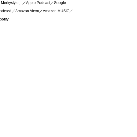
Merkystyle」／Apple Podcast／Google
odcast ／Amazon Alexa／Amazon MUSIC／
potify