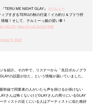
T
『TERU ME NIGHT GLAY』
#テルミー
ィブすぎるTERUの秋の行楽！イカ釣り＆ブドウ狩
ミ情報！そして、テルミーっ娘の習い事！
iko
#GLAY
https://t.co/L2zI3xY42B
ember 9, 2022
ジを紹介。その中で、リスナーから「先日ポルノグラ
GLAYの話題が出た」という情報が届いていました。
新幹線で同業者の人がいたら声を掛けるか掛けない
AYさんは怖くないけどGLAYさんの周りにいるGLAY
ーティストの近くにいる人はアーティストに似た格好
。