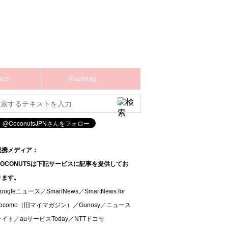
ics
#hashtag
提携メディア：
COCONUTSは下記サービスに記事を提供してお
ります。
oogleニュース／SmartNews／SmartNews for
docomo（旧マイマガジン）／Gunosy／ニュース
ライト／auサービスToday／NTTドコモ