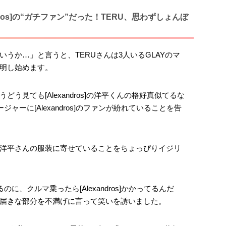
ndros]の“ガチファン”だった！TERU、思わずしょんぼ
うか…」と言うと、TERUさんは3人いるGLAYのマ
明し始めます。
。もうどう見ても[Alexandros]の洋平くんの格好真似てるな
ャーに[Alexandros]のファンが紛れていることを告
洋平さんの服装に寄せていることをちょっぴりイジリ
に、クルマ乗ったら[Alexandros]かかってるんだ
届きな部分を不満げに言って笑いを誘いました。