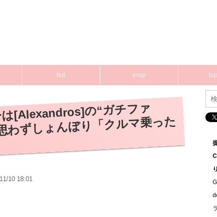
hot
snap
top
[Alexandros]の“ガチファ
、思わずしょんぼり「クルマ乗った
11/10 18:01
G