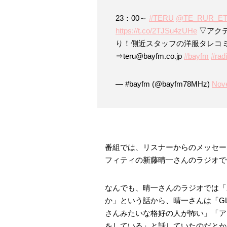
23：00～
#TERU
@TE_RUR_E
https://t.co/2TJSu4zUHe
▽アクテ
り！側近スタッフの洋服タレコ
⇒teru@bayfm.co.jp
#bayfm
#rad
— #bayfm (@bayfm78MHz)
Nov
番組では、リスナーからのメッセー
フィティの新藤晴一さんのラジオで
なんでも、晴一さんのラジオでは「
か」という話から、晴一さんは「GL
さんみたいな格好の人が怖い」「ア
をしている」と話していたのだとか