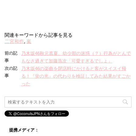
関連キーワードから記事を見る
二宮和也
,
嵐
前の記
乃木坂46秋元真夏、幼少期の迷惑（？）行為がとんで
事
もなさ過ぎて加藤浩次「可愛すぎるでしょ」
次の記
乃木坂46の楽曲を閉店時にかけると客がスイスイ帰
事
る！『蛍の光』の代わりを検証してみた結果がすごか
った
提携メディア：