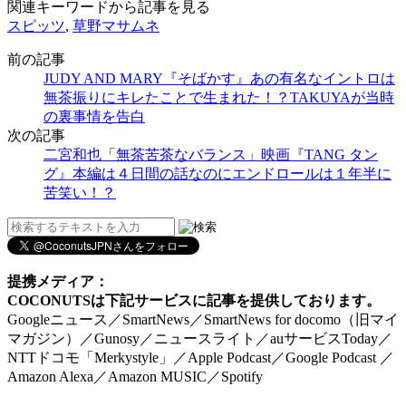
関連キーワードから記事を見る
スピッツ
,
草野マサムネ
前の記事
JUDY AND MARY『そばかす』あの有名なイントロは
無茶振りにキレたことで生まれた！？TAKUYAが当時
の裏事情を告白
次の記事
二宮和也「無茶苦茶なバランス」映画『TANG タン
グ』本編は４日間の話なのにエンドロールは１年半に
苦笑い！？
提携メディア：
COCONUTSは下記サービスに記事を提供しております。
Googleニュース／SmartNews／SmartNews for docomo（旧マイ
マガジン）／Gunosy／ニュースライト／auサービスToday／
NTTドコモ「Merkystyle」／Apple Podcast／Google Podcast ／
Amazon Alexa／Amazon MUSIC／Spotify