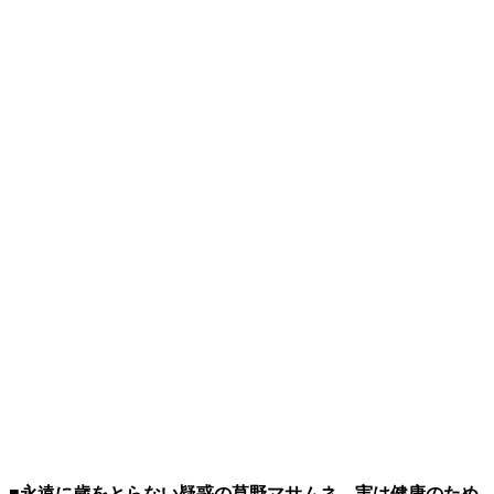
■永遠に歳をとらない疑惑の草野マサムネ、実は健康のため