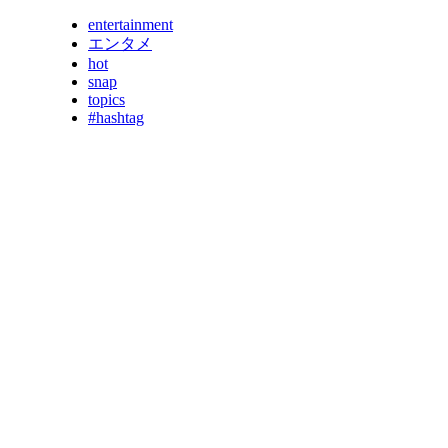
entertainment
エンタメ
hot
snap
topics
#hashtag