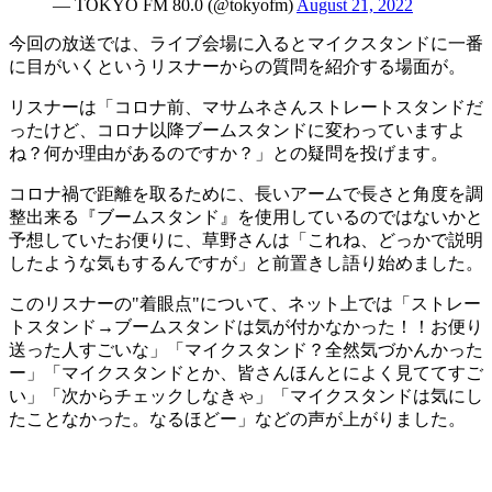
— TOKYO FM 80.0 (@tokyofm)
August 21, 2022
今回の放送では、ライブ会場に入るとマイクスタンドに一番
に目がいくというリスナーからの質問を紹介する場面が。
リスナーは「コロナ前、マサムネさんストレートスタンドだ
ったけど、コロナ以降ブームスタンドに変わっていますよ
ね？何か理由があるのですか？」との疑問を投げます。
コロナ禍で距離を取るために、長いアームで長さと角度を調
整出来る『ブームスタンド』を使用しているのではないかと
予想していたお便りに、草野さんは「これね、どっかで説明
したような気もするんですが」と前置きし語り始めました。
このリスナーの"着眼点"について、ネット上では「ストレー
トスタンド→ブームスタンドは気が付かなかった！！お便り
送った人すごいな」「マイクスタンド？全然気づかんかった
ー」「マイクスタンドとか、皆さんほんとによく見ててすご
い」「次からチェックしなきゃ」「マイクスタンドは気にし
たことなかった。なるほどー」などの声が上がりました。