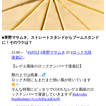
■草野マサムネ、ストレートスタンドからブームスタンド
に！そのワケは？
21:00～『
#SPITZ
#草野マサムネ
の
#ロック大陸
漫遊記
』
【レゲエ風味のロックナンバーで漫遊記】
暦の上では残暑…
ロック大陸にもまだまだ熱い風が吹いています
そんな時期にピッタリでCOOLなレゲエ風味のロ
ックナンバーで漫遊していきます
#tokyofm
#radiko
https://t.co/IoPacmKksW