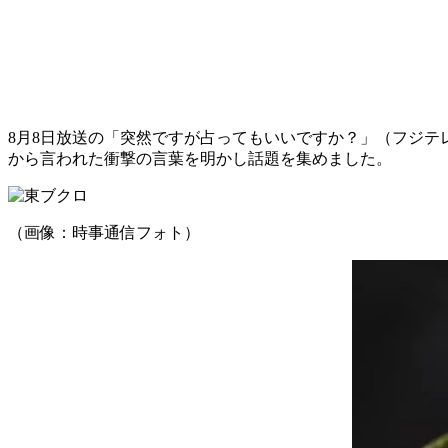
8月8日放送の「突然ですが占ってもいいですか？」（フジ
から言われた衝撃の言葉を明かし話題を集めました。
（画像：時事通信フォト）