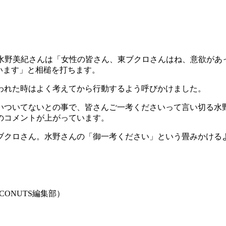
の水野美紀さんは「女性の皆さん、東ブクロさんはね、意欲があ
います」と相槌を打ちます。
われた時はよく考えてから行動するよう呼びかけました。
いついてないとの事で、皆さんご一考くださいって言い切る水
のコメントが上がっています。
ブクロさん。水野さんの「御一考ください」という畳みかける
CONUTS編集部）