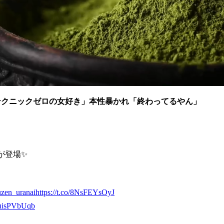
テクニックゼロの女好き」本性暴かれ「終わってるやん」
が登場✨
zen_uranai
https://t.co/8NsFEYsOyJ
/TuisPVbUqb