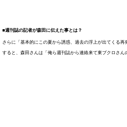
■週刊誌の記者が森田に伝えた事とは？
さらに「基本的にこの夏から誘惑、過去の浮上が出てくる再
すると、森田さんは「俺ら週刊誌から連絡来て東ブクロさん