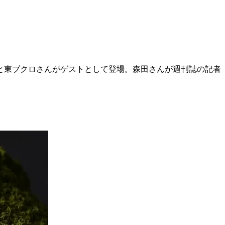
と東ブクロさんがゲストとして登場。森田さんが週刊誌の記者