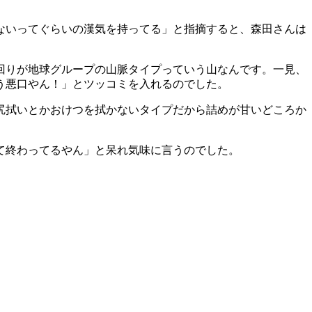
ないってぐらいの漢気を持ってる」と指摘すると、森田さんは
回りが地球グループの山脈タイプっていう山なんです。一見、
う悪口やん！」とツッコミを入れるのでした。
尻拭いとかおけつを拭かないタイプだから詰めが甘いどころか
て終わってるやん」と呆れ気味に言うのでした。