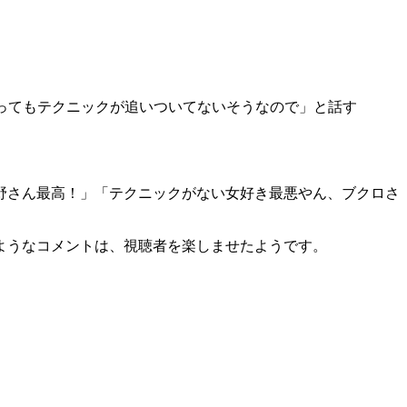
ってもテクニックが追いついてないそうなので」と話す
野さん最高！」「テクニックがない女好き最悪やん、ブクロさ
ようなコメントは、視聴者を楽しませたようです。