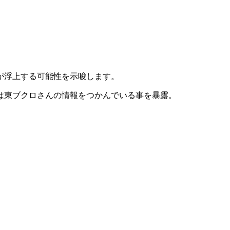
が浮上する可能性を示唆します。
は東ブクロさんの情報をつかんでいる事を暴露。