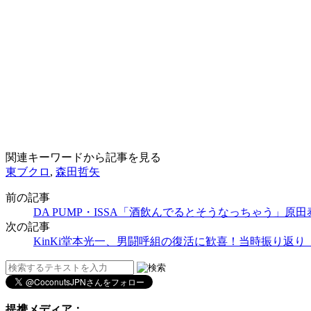
関連キーワードから記事を見る
東ブクロ
,
森田哲矢
前の記事
DA PUMP・ISSA「酒飲んでるとそうなっちゃう」
次の記事
KinKi堂本光一、男闘呼組の復活に歓喜！当時振り返
提携メディア：