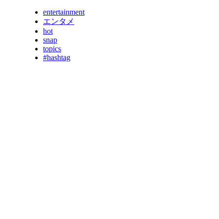
entertainment
エンタメ
hot
snap
topics
#hashtag