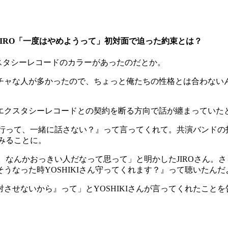
…JIRO「一度はやめようって」初対面で迫った約束とは？
スタシーレコードのカラーがあったのだとか。
チャな人が多かったので、ちょっと俺たちの性格とは合わない
エクスタシーレコードとの契約を断る方向で話が纏まっていた
社に行って、一緒に話さない？』って言ってくれて。共演バンド
てみることに。
て。なんかおっきい人だなって思って」と明かしたJIROさん。
うなった時YOSHIKIさん守ってくれます？』って聴いたん
ないから』って」とYOSHIKIさんが言ってくれたことを告白