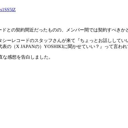
Ls1SS5lZ
シーレコードとの契約間近だったものの、メンバー間では契約すべき
タシーレコードのスタッフさんが来て『ちょっとお話ししてい
（X JAPANの）YOSHIKIに聞かせていい？』って言われ
率直な感想を告白しました。