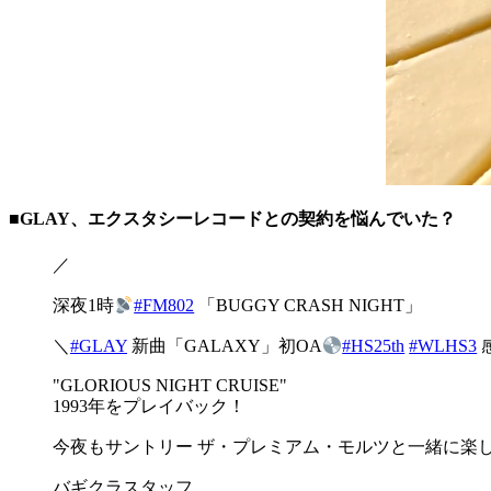
■GLAY、エクスタシーレコードとの契約を悩んでいた？
／
深夜1時
#FM802
「BUGGY CRASH NIGHT」
＼
#GLAY
新曲「GALAXY」初OA
#HS25th
#WLHS3
"GLORIOUS NIGHT CRUISE"
1993年をプレイバック！
今夜もサントリー ザ・プレミアム・モルツと一緒に楽
バギクラスタッフ