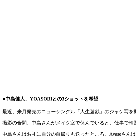
■中島健人、YOASOBIとの3ショットを希望
最近、来月発売のニューシングル「人生遊戯」のジャケ写を
撮影の合間、中島さんがメイク室で休んでいると、仕事で韓国を
中島さんはお礼に自分の自撮りも送ったところ、Ayaseさん