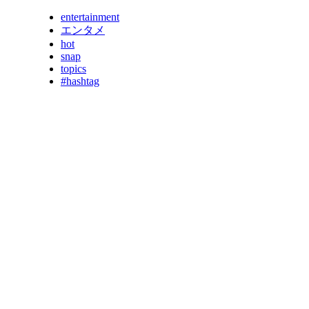
entertainment
エンタメ
hot
snap
topics
#hashtag