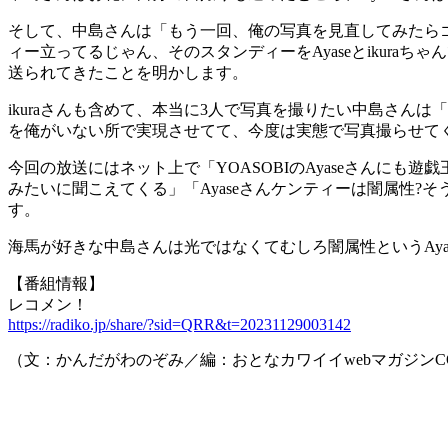
そして、中島さんは「もう一回、俺の写真を見直してみたら
ィー立ってるじゃん、そのスタンディーをAyaseとikur
送られてきたことを明かします。
ikuraさんも含めて、本当に3人で写真を撮りたい中島さんは「
を俺がいない所で実現させてて、今度は実態で写真撮らせて
今回の放送にはネット上で「YOASOBIのAyaseさんに
みたいに聞こえてくる」「Ayaseさんケンティーは闇属性?そ
す。
海馬が好きな中島さんは光ではなくてむしろ闇属性というAya
【番組情報】
レコメン！
https://radiko.jp/share/?sid=QRR&t=20231129003142
（文：かんだがわのぞみ／編：おとなカワイイwebマガジンCO