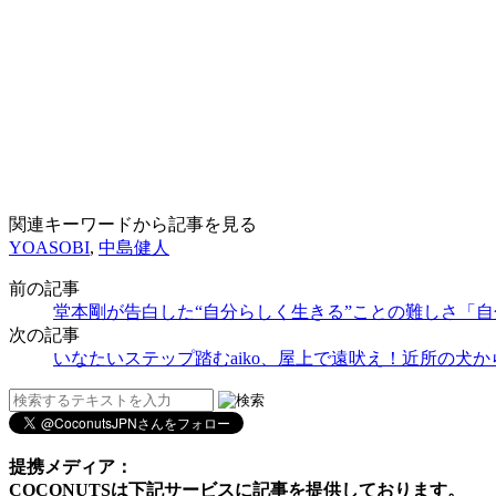
関連キーワードから記事を見る
YOASOBI
,
中島健人
前の記事
堂本剛が告白した“自分らしく生きる”ことの難しさ「
次の記事
いなたいステップ踏むaiko、屋上で遠吠え！近所の犬
提携メディア：
COCONUTSは下記サービスに記事を提供しております。