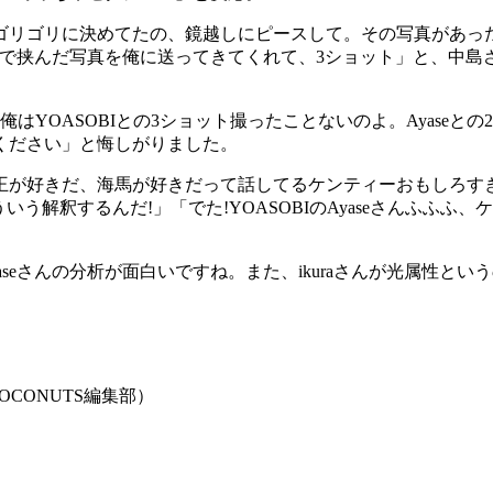
ゴリゴリに決めてたの、鏡越しにピースして。その写真があっ
aちゃんで挟んだ写真を俺に送ってきてくれて、3ショット」と、
俺はYOASOBIとの3ショット撮ったことないのよ。Ayaseと
ください」と悔しがりました。
も遊戯王が好きだ、海馬が好きだって話してるケンティーおもし
ういう解釈するんだ!」「でた!YOASOBIのAyaseさんふ
seさんの分析が面白いですね。また、ikuraさんが光属性とい
CONUTS編集部）