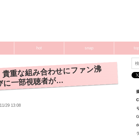
hot
snap
top
、貴重な組み合わせにファン沸
びに一部視聴者が…
11/29 13:08
G