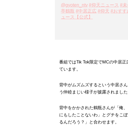
@gyoten_ntv
#仰天ニュース
#
亭鶴瓶
#中居正広
#仰天
#おす
ュース【公式】
番組ではTik Tok限定でMCの
ています。
背中がムズムズするという中居さん
う仲睦まじい様子が披露されました
背中をかかされた鶴瓶さんが「俺、
にもしたことないわ」とグチをこぼ
るんだろう？」と合わせます。