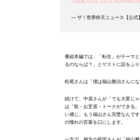
元真夏
#オダウエダ
pic.twitter.c
— ザ！世界仰天ニュース【公式】 (@
番組本編では、「転生」がテーマと
るのならば？」とゲストに話をふり
松尾さんは「僕は福山雅治さんにな
続けて、中居さんが「でも大変じゃ
は「歌・お芝居・トークができる。
い感じ。もう福山さん完璧なんです
の憧れの言葉を口にします。
一方で、相方の長田さんが「福山雅