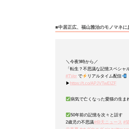
■中居正広、福山雅治のモノマネに
＼今夜9時から／
「転生？不思議な記憶スペシャ
#TVer
で
リアルタイム配信
▶︎
https://t.co/APJVTwEIZF
病気で亡くなった愛猫の生ま
50年前の記憶を次々と話す
2歳児の不思議
#仰天ニュース
#