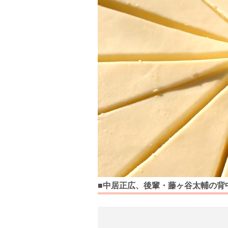
■中居正広、後輩・藤ヶ谷太輔の背