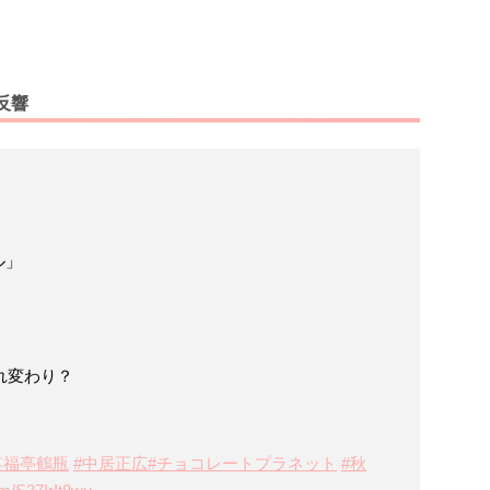
反響
ル」
れ変わり？
笑福亭鶴瓶
#中居正広
#チョコレートプラネット
#秋