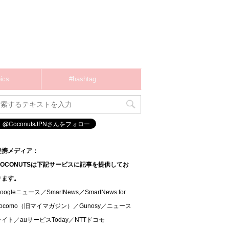
ics
#hashtag
提携メディア：
COCONUTSは下記サービスに記事を提供してお
ります。
oogleニュース／SmartNews／SmartNews for
docomo（旧マイマガジン）／Gunosy／ニュース
ライト／auサービスToday／NTTドコモ