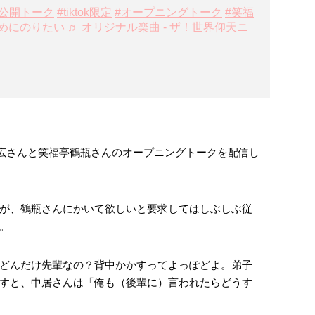
未公開トーク
#tiktok限定
#オープニングトーク
#笑福
すめにのりたい
♬ オリジナル楽曲 - ザ！世界仰天ニ
中居正広さんと笑福亭鶴瓶さんのオープニングトークを配信し
が、鶴瓶さんにかいて欲しいと要求してはしぶしぶ従
。
どんだけ先輩なの？背中かかすってよっぽどよ。弟子
すと、中居さんは「俺も（後輩に）言われたらどうす