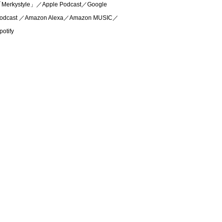
Merkystyle」／Apple Podcast／Google
odcast ／Amazon Alexa／Amazon MUSIC／
potify