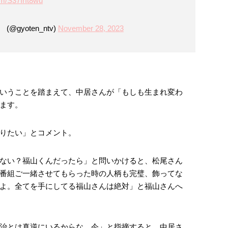
om/S37IrIt8wu
gyoten_ntv)
November 28, 2023
いうことを踏まえて、中居さんが「もしも生まれ変わ
ます。
りたい」とコメント。
ない？福山くんだったら」と問いかけると、松尾さん
番組ご一緒させてもらった時の人柄も完璧、飾ってな
よ。全てを手にしてる福山さんは絶対」と福山さんへ
治とは真逆にいるからな、今」と指摘すると、中居さ