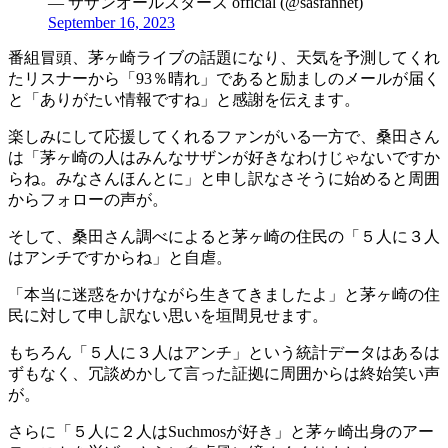
— サザンオールスターズ official (@sasfannet)
September 16, 2023
番組冒頭、茅ヶ崎ライブの話題になり、天気を予測してくれ
たリスナーから「93％晴れ」であると励ましのメールが届く
と「ありがたい情報ですね」と感謝を伝えます。
楽しみにして応援してくれるファンがいる一方で、桑田さん
は「茅ヶ崎の人はみんなサザンが好きなわけじゃないですか
らね。みなさんほんとに」と申し訳なさそうに始めると周囲
からフォローの声が。
そして、桑田さん調べによると茅ヶ崎の住民の「５人に３人
はアンチですからね」と自虐。
「本当に迷惑をかけながら生きてきましたよ」と茅ヶ崎の住
民に対して申し訳ない思いを垣間見せます。
もちろん「５人に３人はアンチ」という統計データはあるは
ずもなく、冗談めかして言った証拠に周囲からは終始笑い声
が。
さらに「５人に２人はSuchmosが好き」と茅ヶ崎出身のアー