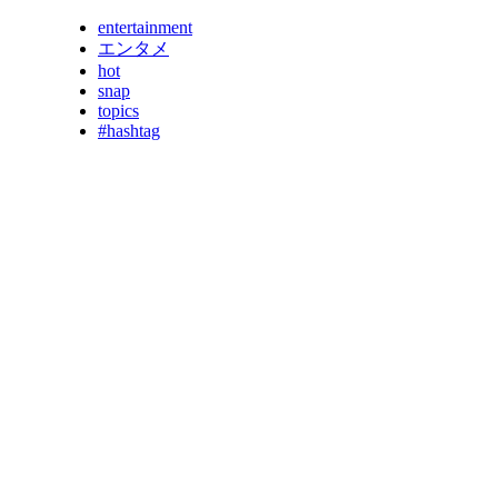
entertainment
エンタメ
hot
snap
topics
#hashtag