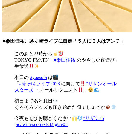
■桑田佳祐、茅ヶ崎ライブに自虐「５人に３人はアンチ」
このあと23時から
TOKYO FM/JFN「
#桑田佳祐
のやさしい夜遊び」
生放送
本日の
#yoasobi
は
「
#茅ヶ崎ライブ2023
に向けて
#サザンオール
スターズ
・オールリクエスト
」
初日まであと11日
そろそろグッズも届き始めた頃でしょうか
今夜もぜひお聴きください
#サザン45
pic.twitter.com/zE32rgUe08