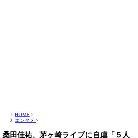
HOME
>
エンタメ
>
桑田佳祐、茅ヶ崎ライブに自虐「５人