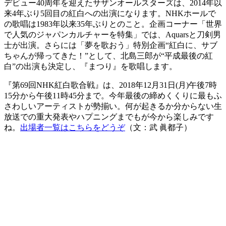
デビュー40周年を迎えたサザンオールスターズは、2014年以
来4年ぶり5回目の紅白への出演になります。NHKホールで
の歌唱は1983年以来35年ぶりとのこと。企画コーナー「世界
で人気のジャパンカルチャーを特集」では、Aquarsと刀剣男
士が出演。さらには「夢を歌おう」特別企画“紅白に、サブ
ちゃんが帰ってきた！”として、北島三郎が“平成最後の紅
白”の出演も決定し、『まつり』を歌唱します。
『第69回NHK紅白歌合戦』は、2018年12月31日(月)午後7時
15分から午後11時45分まで。今年最後の締めくくりに最もふ
さわしいアーティストが勢揃い。何が起きるか分からない生
放送での重大発表やハプニングまでもが今から楽しみです
ね。
出場者一覧はこちらをどうぞ
（文：武 眞都子）