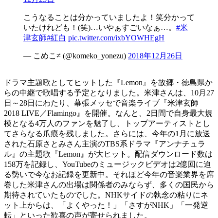
こうなることは分かっていましたよ！笑分かって
いたけれども！(笑)…いやぁすごいなぁ…。
#米
津玄師
#紅白
pic.twitter.com/ixbYOWHEgH
— こめこ≠ (@komeko_yonezu)
2018年12月26日
ドラマ主題歌としてヒットした『Lemon』を故郷・徳島県か
らの中継で歌唱する予定となりました。米津さんは、10月27
日～28日にわたり、幕張メッセで音楽ライブ『米津玄師
2018 LIVE／Flamingo』を開催。なんと、2日間で自身最大規
模となる4万人のファンを魅了し、トップアーティストとし
てさらなる爪痕を残しました。さらには、今年の1月に放送
された石原さとみさん主演のTBS系ドラマ『アンナチュラ
ル』の主題歌『Lemon』が大ヒット。配信ダウンロード数は
158万を記録し、YouTubeのミュージックビデオは2億回に迫
る勢いで今なお記録を更新中。それほど今年の音楽業界を席
巻した米津さんの出場は関係者のみならず、多くの国民から
期待されていたものでした。NHKサイドの執念の粘りにネ
ット上からは、「よくやった！」「さすがNHK」「一発逆
転」といった歓喜の声が寄せられました。