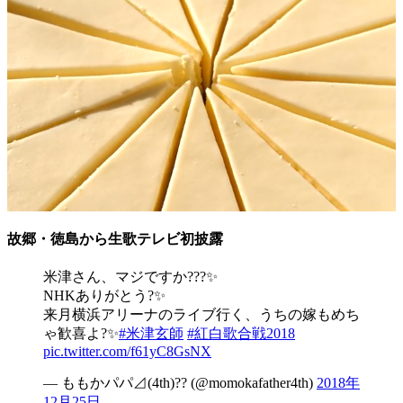
故郷・徳島から生歌テレビ初披露
米津さん、マジですか???✨
NHKありがとう?✨
来月横浜アリーナのライブ行く、うちの嫁もめち
ゃ歓喜よ?✨
#米津玄師
#紅白歌合戦2018
pic.twitter.com/f61yC8GsNX
— ももかパパ⊿(4th)?? (@momokafather4th)
2018年
12月25日