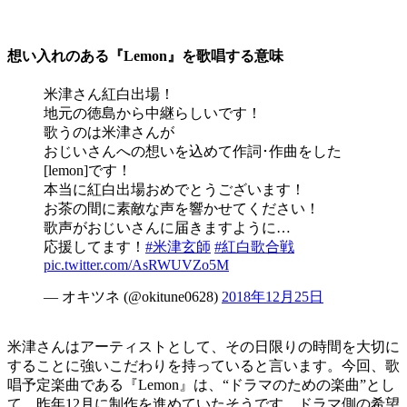
想い入れのある『Lemon』を歌唱する意味
米津さん紅白出場！
地元の徳島から中継らしいです！
歌うのは米津さんが
おじいさんへの想いを込めて作詞･作曲をした
[lemon]です！
本当に紅白出場おめでとうございます！
お茶の間に素敵な声を響かせてください！
歌声がおじいさんに届きますように…
応援してます！
#米津玄師
#紅白歌合戦
pic.twitter.com/AsRWUVZo5M
— オキツネ (@okitune0628)
2018年12月25日
米津さんはアーティストとして、その日限りの時間を大切に
することに強いこだわりを持っていると言います。今回、歌
唱予定楽曲である『Lemon』は、“ドラマのための楽曲”とし
て、昨年12月に制作を進めていたそうです。ドラマ側の希望