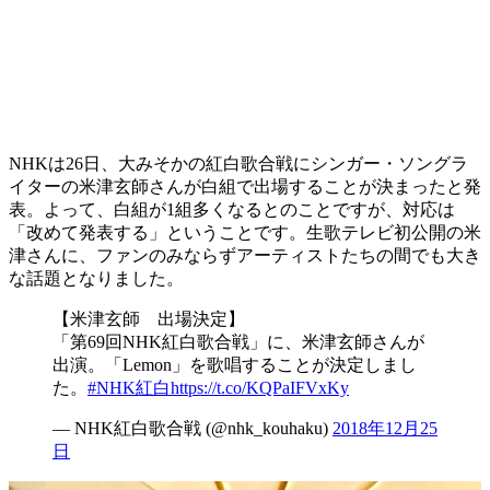
NHKは26日、大みそかの紅白歌合戦にシンガー・ソングラ
イターの米津玄師さんが白組で出場することが決まったと発
表。よって、白組が1組多くなるとのことですが、対応は
「改めて発表する」ということです。生歌テレビ初公開の米
津さんに、ファンのみならずアーティストたちの間でも大き
な話題となりました。
【米津玄師 出場決定】
「第69回NHK紅白歌合戦」に、米津玄師さんが
出演。「Lemon」を歌唱することが決定しまし
た。
#NHK紅白
https://t.co/KQPaIFVxKy
— NHK紅白歌合戦 (@nhk_kouhaku)
2018年12月25
日