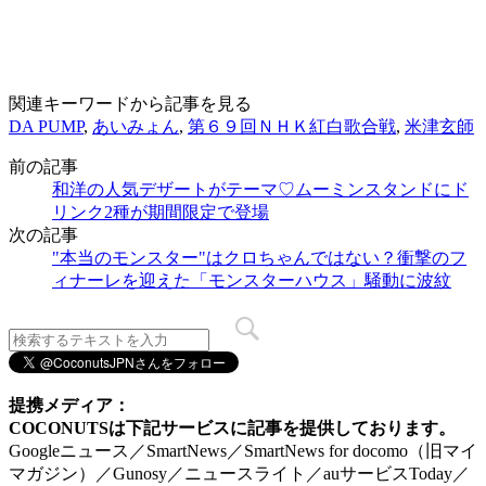
関連キーワードから記事を見る
DA PUMP
,
あいみょん
,
第６９回ＮＨＫ紅白歌合戦
,
米津玄師
前の記事
和洋の人気デザートがテーマ♡ムーミンスタンドにド
リンク2種が期間限定で登場
次の記事
"本当のモンスター"はクロちゃんではない？衝撃のフ
ィナーレを迎えた「モンスターハウス」騒動に波紋
提携メディア：
COCONUTSは下記サービスに記事を提供しております。
Googleニュース／SmartNews／SmartNews for docomo（旧マイ
マガジン）／Gunosy／ニュースライト／auサービスToday／