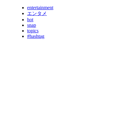
entertainment
エンタメ
hot
snap
topics
#hashtag