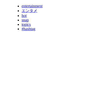
entertainment
エンタメ
hot
snap
topics
#hashtag