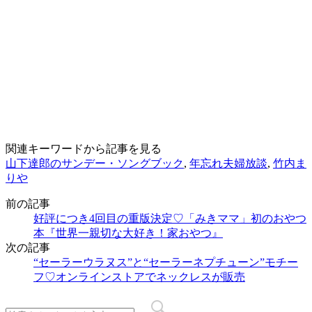
関連キーワードから記事を見る
山下達郎のサンデー・ソングブック
,
年忘れ夫婦放談
,
竹内ま
りや
前の記事
好評につき4回目の重版決定♡「みきママ」初のおやつ
本『世界一親切な大好き！家おやつ』
次の記事
“セーラーウラヌス”と“セーラーネプチューン”モチー
フ♡オンラインストアでネックレスが販売