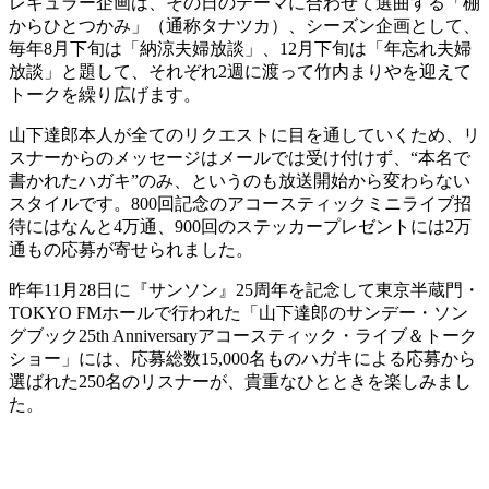
レギュラー企画は、その日のテーマに合わせて選曲する「棚
からひとつかみ」（通称タナツカ）、シーズン企画として、
毎年8月下旬は「納涼夫婦放談」、12月下旬は「年忘れ夫婦
放談」と題して、それぞれ2週に渡って竹内まりやを迎えて
トークを繰り広げます。
山下達郎本人が全てのリクエストに目を通していくため、リ
スナーからのメッセージはメールでは受け付けず、“本名で
書かれたハガキ”のみ、というのも放送開始から変わらない
スタイルです。800回記念のアコースティックミニライブ招
待にはなんと4万通、900回のステッカープレゼントには2万
通もの応募が寄せられました。
昨年11月28日に『サンソン』25周年を記念して東京半蔵門・
TOKYO FMホールで行われた「山下達郎のサンデー・ソン
グブック25th Anniversaryアコースティック・ライブ＆トーク
ショー」には、応募総数15,000名ものハガキによる応募から
選ばれた250名のリスナーが、貴重なひとときを楽しみまし
た。