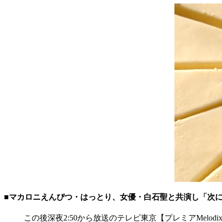
■マカロニえんぴつ・はっとり、女優・白石聖と共演し「次
この後深夜2:50から放送のテレビ東京【プレミアMelodi