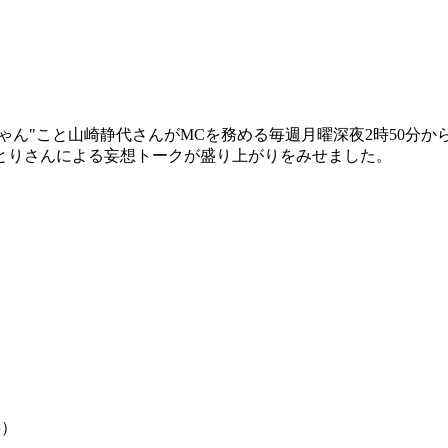
ん"こと山崎静代さんがMCを務める毎週月曜深夜2時50分から放送
とりさんによる妄想トークが盛り上がりをみせました。
事）