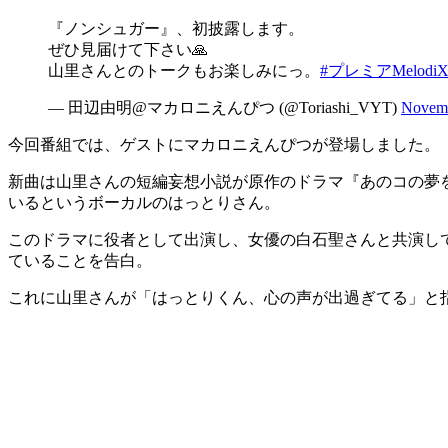
『ノンシュガー』、初披露します。
ぜひ見届けて下さい🙏
山里さんとのトークもお楽しみにっ。
#プレミアMelodi
— 田辺由明@マカロニえんぴつ (@Toriashi_VYT)
Novemb
今回番組では、ゲストにマカロニえんぴつが登場しました。
新曲は山里さんの短編妄想小説が原作のドラマ『あのコの夢
いるというボーカルのはっとりさん。
このドラマに役者として出演し、女優の白石聖さんと共演し
ていることを告白。
これに山里さんが「はっとりくん、心の声が出過ぎてる」と