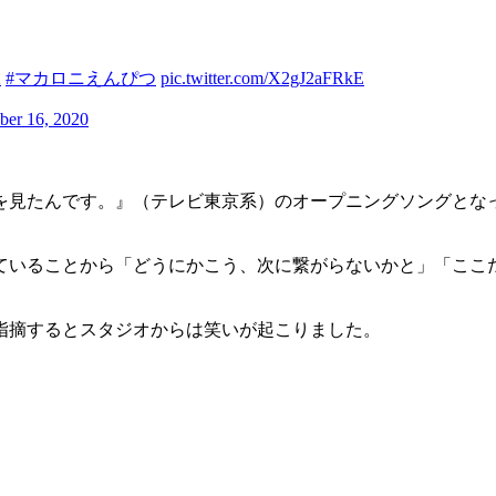
X
#マカロニえんぴつ
pic.twitter.com/X2gJ2aFRkE
er 16, 2020
を見たんです。』（テレビ東京系）のオープニングソングとなっ
ていることから「どうにかこう、次に繋がらないかと」「ここ
指摘するとスタジオからは笑いが起こりました。