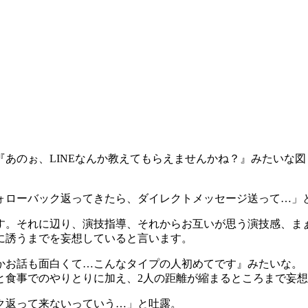
あのぉ、LINEなんか教えてもらえませんかね？』みたいな
ォローバック返ってきたら、ダイレクトメッセージ送って…」
す。それに辺り、演技指導、それからお互いが思う演技感、ま
に誘うまでを妄想していると言います。
かお話も面白くて…こんなタイプの人初めてです』みたいな。
と食事でのやりとりに加え、2人の距離が縮まるところまで妄
ク返って来ないっていう…」と吐露。