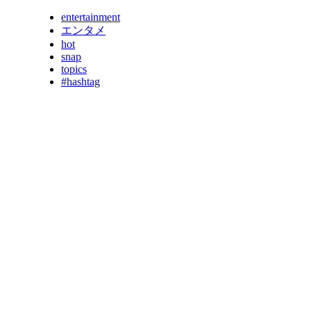
entertainment
エンタメ
hot
snap
topics
#hashtag