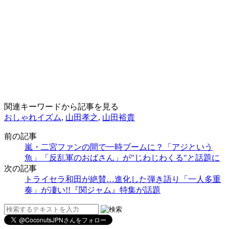
関連キーワードから記事を見る
おしゃれイズム
,
山田孝之
,
山田裕貴
前の記事
嵐・二宮ファンの間で一時ブームに？「アジという
魚」「反乱軍のおばさん」が"じわじわくる"と話題に
次の記事
トライセラ和田が絶賛…進化した弾き語り「一人多重
奏」が凄い!!『関ジャム』特集が話題