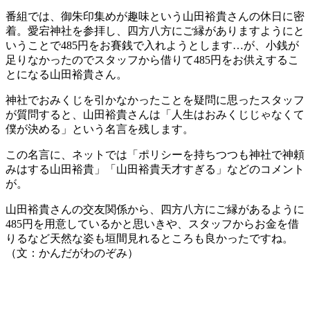
番組では、御朱印集めが趣味という山田裕貴さんの休日に密
着。愛宕神社を参拝し、四方八方にご縁がありますようにと
いうことで485円をお賽銭で入れようとします…が、小銭が
足りなかったのでスタッフから借りて485円をお供えするこ
とになる山田裕貴さん。
神社でおみくじを引かなかったことを疑問に思ったスタッフ
が質問すると、山田裕貴さんは「人生はおみくじじゃなくて
僕が決める」という名言を残します。
この名言に、ネットでは「ポリシーを持ちつつも神社で神頼
みはする山田裕貴」「山田裕貴天才すぎる」などのコメント
が。
山田裕貴さんの交友関係から、四方八方にご縁があるように
485円を用意しているかと思いきや、スタッフからお金を借
りるなど天然な姿も垣間見れるところも良かったですね。
（文：かんだがわのぞみ）