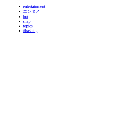
entertainment
エンタメ
hot
snap
topics
#hashtag