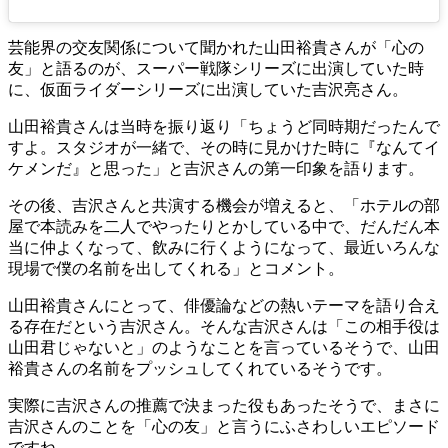
芸能界の交友関係について聞かれた山田裕貴さんが「心の
友」と語るのが、スーパー戦隊シリーズに出演していた時
に、仮面ライダーシリーズに出演していた吉沢亮さん。
山田裕貴さんは当時を振り返り「ちょうど同時期だったんで
すよ。スタジオが一緒で、その時に見かけた時に『なんてイ
ケメンだ』と思った」と吉沢さんの第一印象を語ります。
その後、吉沢さんと共演する機会が増えると、「ホテルの部
屋で本読みを二人でやったりとかしている中で、だんだん本
当に仲よくなって、飲みに行くようになって、最近いろんな
現場で僕の名前を出してくれる」とコメント。
山田裕貴さんにとって、俳優論などの熱いテーマを語り合え
る存在だという吉沢さん。そんな吉沢さんは「この相手役は
山田君じゃないと」のようなことを言っているそうで、山田
裕貴さんの名前をプッシュしてくれているそうです。
実際に吉沢さんの推薦で決まった役もあったそうで、まさに
吉沢さんのことを「心の友」と言うにふさわしいエピソード
ですね。