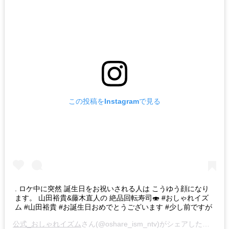
この投稿をInstagramで見る
. ロケ中に突然 誕生日をお祝いされる人は こうゆう顔になり
ます。 山田裕貴&藤木直人の 絶品回転寿司🍣 #おしゃれイズ
ム #山田裕貴 #お誕生日おめでとうございます #少し前ですが
公式_おしゃれイズム
さん(@oshare_ism_ntv)がシェアした投稿 -
2